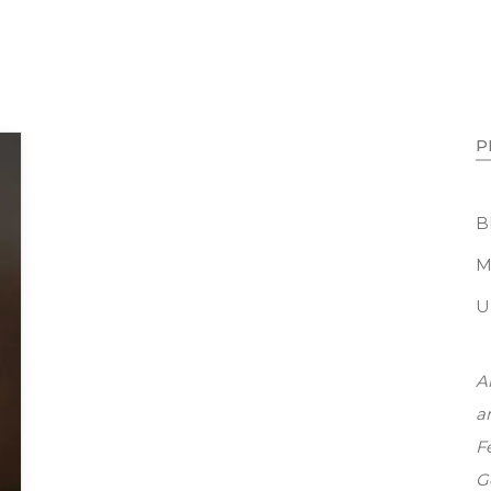
B
M
U
A
a
Fe
G