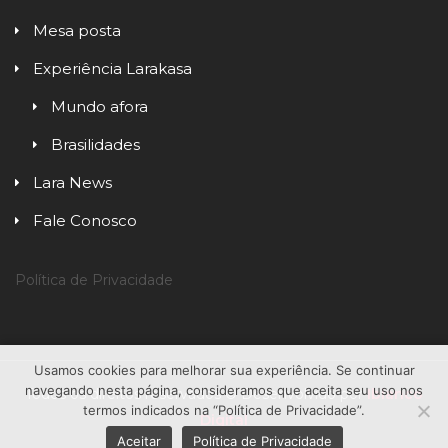
Mesa posta
Experiência Larakasa
Mundo afora
Brasilidades
Lara News
Fale Conosco
Política de Privacidade
Usamos cookies para melhorar sua experiência. Se continuar
navegando nesta página, consideramos que aceita seu uso nos
Todos os direitos reservados © Desenvolvido por
Iblanco
termos indicados na “Política de Privacidade”.
Digital
Aceitar
Política de Privacidade