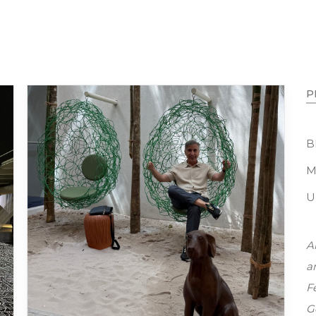
B
M
U
A
a
Fe
G