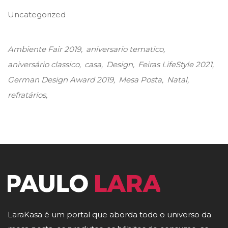
Uncategorized
Ambiente Fair 2019
aniversario tematico
aniversário classico
casa
Design
Feiras LifeStyle 2021
German Design Award 2019
Mesa Posta
Natal
refratários
LaraKasa é um portal que aborda todo o universo da