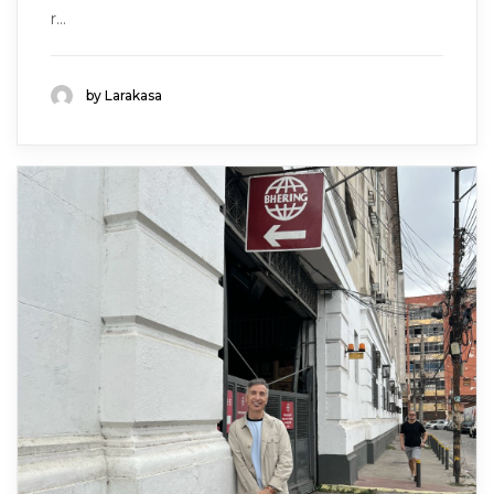
r...
by Larakasa