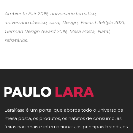
Ambiente Fair 2019
aniversario tematico
aniversário classico
casa
Design
Feiras LifeStyle 2021
German Design Award 2019
Mesa Posta
Natal
refratários
LaraKasa é um portal que aborda todo o universo da
mesa posta, os produtos, os hábitos de consumo, as
feiras nacionais e internacionais, as principais brands, os