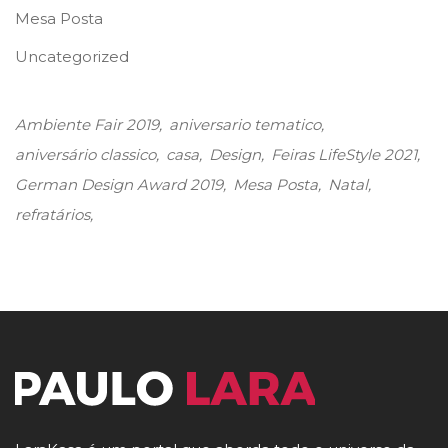
Mesa Posta
Uncategorized
Ambiente Fair 2019
aniversario tematico
aniversário classico
casa
Design
Feiras LifeStyle 2021
German Design Award 2019
Mesa Posta
Natal
refratários