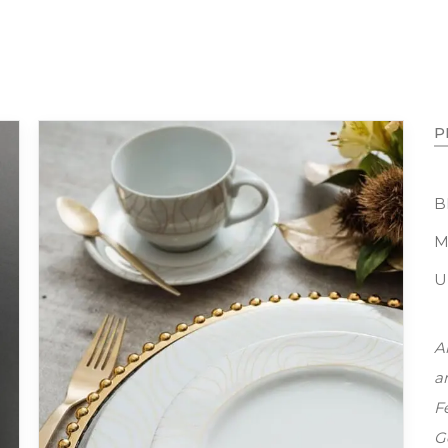
B
M
U
A
a
Fe
G